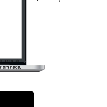
isa seguir
ar em nada,