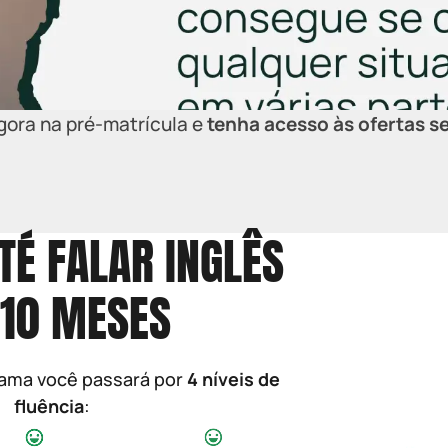
gora na pré-matrícula e
tenha acesso às ofertas s
TÉ FALAR INGLÊS
10 MESES
rama você passará por
4 níveis de
fluência
: