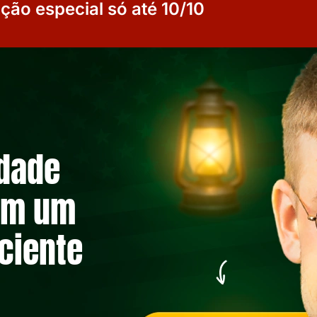
ição especial só até 10/10
rdade
om um
iciente