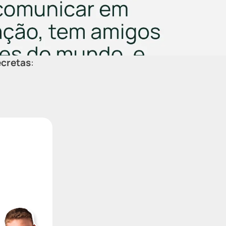
ecretas
: