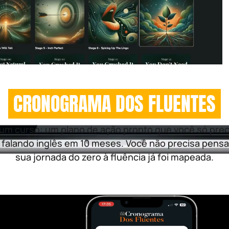
CRONOGRAMA DOS FLUENTES
um curso: um plano de ação pronto que você só prec
 falando inglês em 10 meses. Você não precisa pens
sua jornada do zero à fluência já foi mapeada.