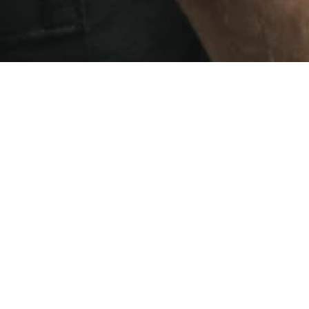
O que aconteceu com
quem seguiu o
Cronograma dos
Fluentes
?
Toque no botão abaixo
para garantir