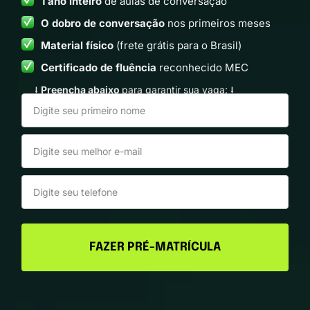
1 ano inteiro
de aulas de conversação
O dobro de conversação
nos primeiros meses
Material físico
(frete grátis para o Brasil)
Certificado de fluência
reconhecido MEC
⭣
Preencha abaixo
para garantir sua vaga: ⭣
FAZER PRÉ-MATRÍCULA