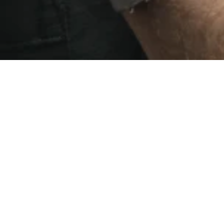
O que aconteceu com
quem seguiu o
Cronograma dos
Fluentes
?