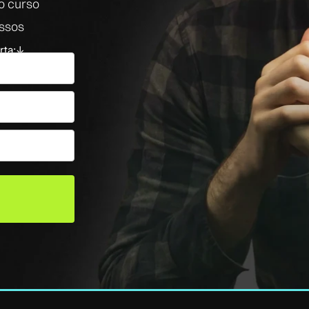
o curso
essos
rta:↓