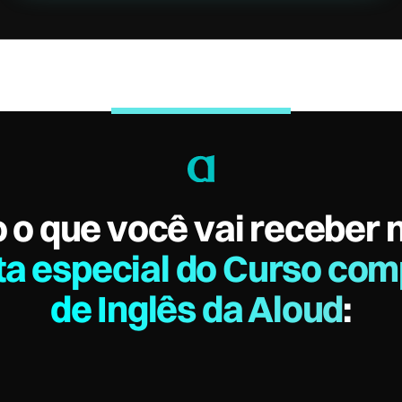
 o que você vai receber 
ta especial do Curso com
de Inglês da Aloud
: