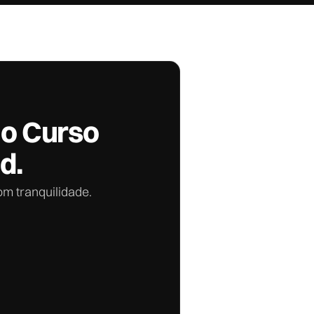
o Curso
d.
om tranquilidade.