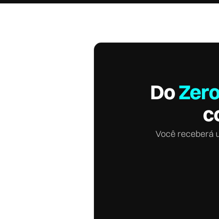
Do
Zero
c
Você receberá um