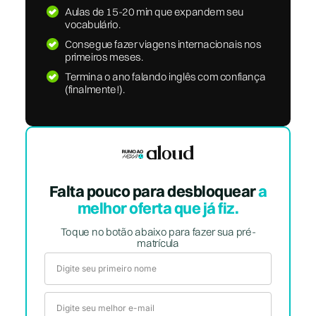
Aulas de 15-20 min que expandem seu
vocabulário.
Consegue fazer viagens internacionais nos
primeiros meses.
Termina o ano falando inglês com confiança
(finalmente!).
Falta pouco para desbloquear
a
melhor oferta que já fiz.
Toque no botão abaixo para fazer sua pré-
matrícula