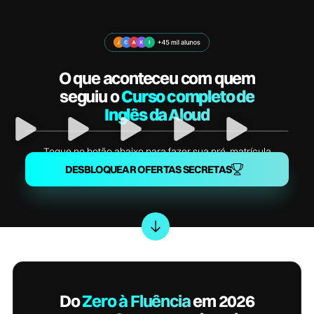
O que aconteceu com quem
seguiu o
Curso completo de
Inglês da Aloud
Toque no botão abaixo para fazer sua pré-matrícula
DESBLOQUEAR OFERTAS SECRETAS
Do
Zero à Fluência
em 2026