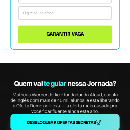
GARANTIR VAGA
Quem vai
te guiar
nessa Jornada?
Matheus Werner Jerke é fundador da Aloud, escola
de inglês com mais de 45 mil alunos, e está liberando
a Oferta Rumo ao Hexa — a oferta mais ousada pra
você ficar fluente ainda este ano.
DESBLOQUEAR OFERTAS SECRETAS