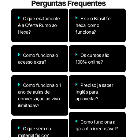
Perguntas
Frequentes
O que exatamente
E se o Brasil for
é a Oferta Rumo ao
hexa, como
Hexa?
funciona?
Como funciona o
Os cursos são
acesso extra?
100% online?
Como funciona o 1
Preciso já saber
ano de aulas de
inglês para
conversação ao vivo
aproveitar?
ilimitadas?
Como funciona a
O que vem no
garantia irrecusável?
material físico?