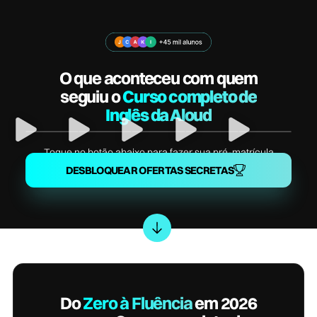
O que aconteceu com quem
seguiu o
Curso completo de
Inglês da Aloud
Toque no botão abaixo para fazer sua pré-matrícula
DESBLOQUEAR OFERTAS SECRETAS
Do
Zero à Fluência
em 2026