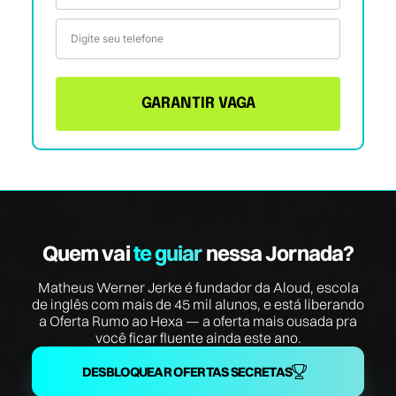
GARANTIR VAGA
Quem vai
te guiar
nessa Jornada?
Matheus Werner Jerke é fundador da Aloud, escola
de inglês com mais de 45 mil alunos, e está liberando
a Oferta Rumo ao Hexa — a oferta mais ousada pra
você ficar fluente ainda este ano.
DESBLOQUEAR OFERTAS SECRETAS