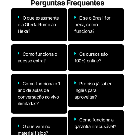
Perguntas
Frequentes
O que exatamente
E se o Brasil for
é a Oferta Rumo ao
hexa, como
Hexa?
funciona?
Como funciona o
Os cursos são
acesso extra?
100% online?
Como funciona o 1
Preciso já saber
ano de aulas de
inglês para
conversação ao vivo
aproveitar?
ilimitadas?
Como funciona a
O que vem no
garantia irrecusável?
material físico?